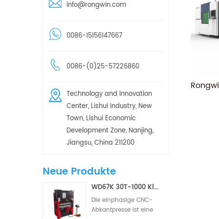
info@rongwin.com
0086-15156147667
0086-(0)25-57226860
Technology and Innovation
Center, Lishui Industry, New
Town, Lishui Economic
Development Zone, Nanjing,
Jiangsu, China 211200
Neue Produkte
WD67K 30T-1000 Kleine hydraulische Torsionsstab-CNC-Abkantpresse (2/3 Achsen)
Die einphasige CNC-
Abkantpresse ist eine