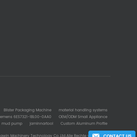
Blister Packaging Machine
material handling systems
iemens 6ES7321-1BL00-0AA0
OEM/ODM Small Appliance
mud pump
jaminnartool
Custom Aluminum Profile
gwin Machinery Technology Co.,Ltd.Alle Rechte vorbehalten.