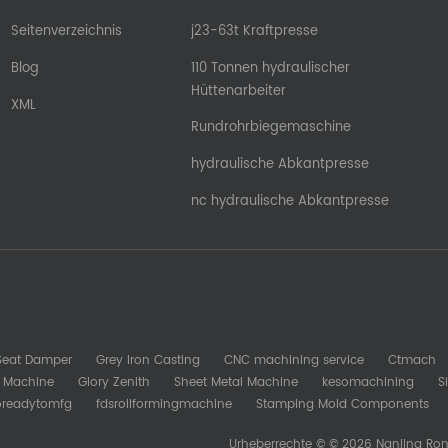
Seitenverzeichnis
j23-63t Kraftpresse
Blog
110 Tonnen hydraulischer
Hüttenarbeiter
XML
Rundrohrbiegemaschine
hydraulische Abkantpresse
nc hydraulische Abkantpresse
 Seat Damper
Grey Iron Casting
CNC machining service
Ctmach
b Machine
Glory Zenith
Sheet Metal Machine
kesomachining
S
oreadytomfg
fdsrollformingmachine
Stamping Mold Components
Urheberrechte © © 2026 Nanjing Ron