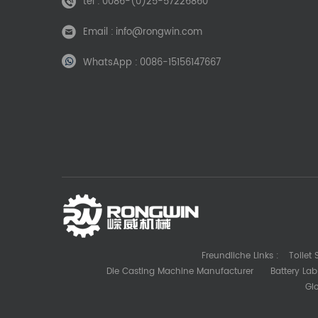
tel :
0086-(0)25-57226860
Email :
info@rongwin.com
WhatsApp :
0086-15156147667
Freundliche Links :
Toilet
Die Casting Machine Manufacturer
Battery La
Gl