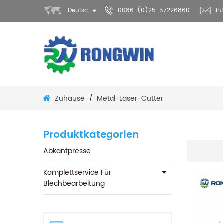
Deutsch
0086-(0)25-57226860
in
Zuhause
Metal-Laser-Cutter
/
Produktkategorien
Abkantpresse
Komplettservice Für
Blechbearbeitung