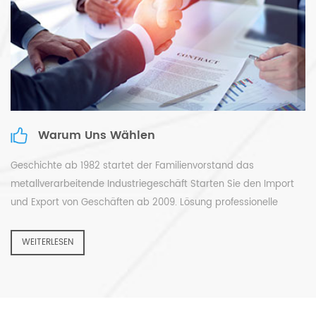
Lösungsanbieter für Blechbearbeitung werden. ----- Unsere
Leute behalten fünf Schlüsselprogramme, um uns erfolgreich zu
machen. ---- Wir wissen, dass unser Fokus auf
Kundenorientierung, Innovationskraft und Qualitätsführerschaft
liegt qualifizierter Service.
Warum Uns Wählen
Geschichte ab 1982 startet der Familienvorstand das
metallverarbeitende Industriegeschäft Starten Sie den Import
und Export von Geschäften ab 2009. Lösung professionelle
Metallverarbeitungslösung für Kunden auf der ganzen Welt.
mehr als 10 Zubehörfabriken, OEM und ODM akzeptabel
WEITERLESEN
international l unsere Maschine und Teile exportieren zu mehr
als 70 Länder. Südostasien, Russland, Amerika, Nordamerika,
Afrika, Mitte Osten usw Agent mehr als 10 Agenten direkt um die
Welt, ganze Verkäufer, Einzelhändler usw Garantie drei Jahre