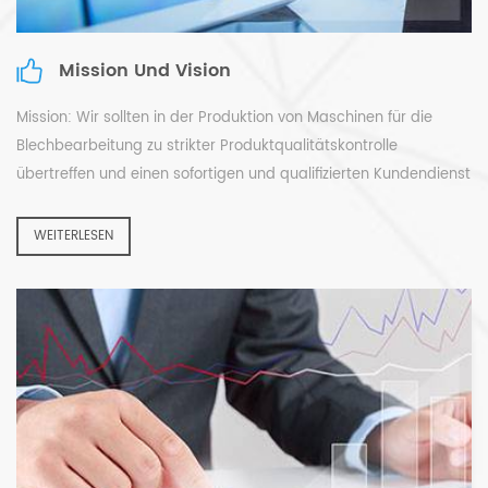
5) WIR VERSPRECHEN, DASS SIE SCHNELLE ANTWORT BEKOMMEN. UNSERE
Mission Und Vision
SERVICEZEIT IST ALLES IN 7X24 STUNDEN PRO WOCHE.
Mission: Wir sollten in der Produktion von Maschinen für die
Blechbearbeitung zu strikter Produktqualitätskontrolle
übertreffen und einen sofortigen und qualifizierten Kundendienst
für alle unsere Kunden auf der ganzen Welt bieten. Wir wissen,
dass die Aufrechterhaltung eines anhaltenden und
WEITERLESEN
nachhaltigen Wettbewerbs die Non-Stop-Produktionen von
Produkte höchster Qualität, die pünktlich an unsere Kunden
geliefert werden. Wir sollten ein perfektes und ausgereiftes
Marketing-Service-System mit moderner Management-
Methode etablieren. Wir sollten eine unverwechselbare und
innovative Lösung für die Metallverarbeitung anbieten, um die
Zufriedenheit und das Vertrauen unserer Kunden zu verbessern
und nicht mit Briefumschlägen oder Vorlagen arbeiten zu
können - jedes Projekt ist einzigartig. Wir verpflichten uns, die