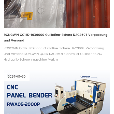
RONGWIN QC11K-16X6000 Guillotine-Schere DAC360T Verpackung
und Versand
RONGWIN QC11K-16X6000 Guillotine-Schere DAC360T Verpackung
und Versand RONGWIN QC11K DAC36OT Controller Guillotine CNC
Hydraulik-Scherenmaschine Merkm
2024-01-30