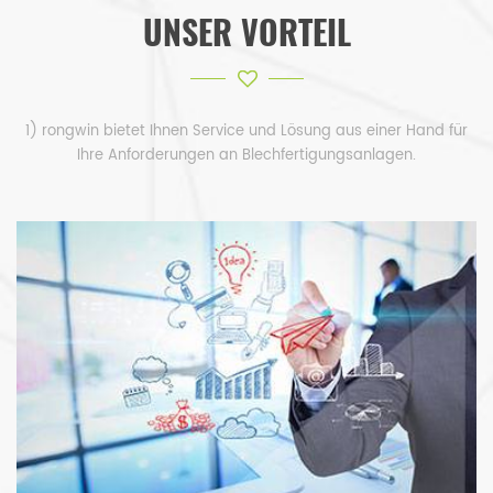
UNSER VORTEIL
1) rongwin bietet Ihnen Service und Lösung aus einer Hand für
Ihre Anforderungen an Blechfertigungsanlagen.
2) WIR GEBEN NIEMALS INNOVATION AUF. QUALITÄT IST UNSERE KULTUR.
SERVICE MIT VERTRAUEN. MIT SERVICE ENTWICKELN.
3) WIR
VERSPRECHEN BIETEN BESTEN PREIS UND SERVICE, WIN-WIN-KOOPERATION ZU
UNTERSTÜTZEN.
4
)
DREI
JAHRE GARANTIE FÜR DIE MASCHINEN. LEBENSLANGE WARTUNG.