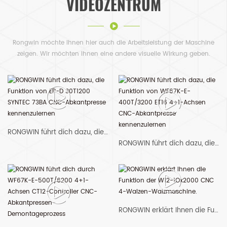
VIDEOZENTRUM
Rongwin möchte Ihnen hier auch die Arbeitsleistung der Maschine
zeigen. Wir möchten Ihnen eine andere visuelle Wirkung geben.
RONGWIN führt dich dazu, die Funktion von EP-D 30T1200 SYNTEC 73BA CNC-Abkantpresse kennenzulernen
RONGWIN führt dich dazu, die Funktion von WF67K-E-400T/3200 ET16 4+1-Achsen CNC-Abkantpresse kennenzulernen
RONGWIN erklärt Ihnen die Funktion der W12-1Ox2000 CNC 4-Walzen-Walzmaschine.