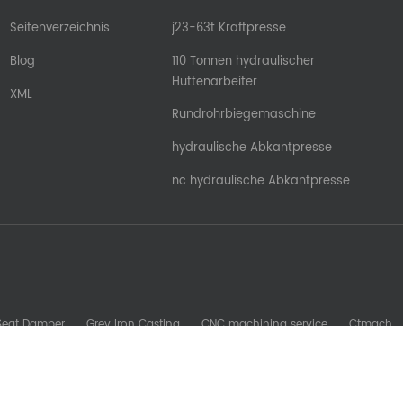
Seitenverzeichnis
j23-63t Kraftpresse
Blog
110 Tonnen hydraulischer
Hüttenarbeiter
XML
Rundrohrbiegemaschine
hydraulische Abkantpresse
nc hydraulische Abkantpresse
 Seat Damper
Grey Iron Casting
CNC machining service
Ctmach
b Machine
Glory Zenith
Sheet Metal Machine
kesomachining
S
oreadytomfg
fdsrollformingmachine
Stamping Mold Components
Urheberrechte © © 2026 Nanjing Ron