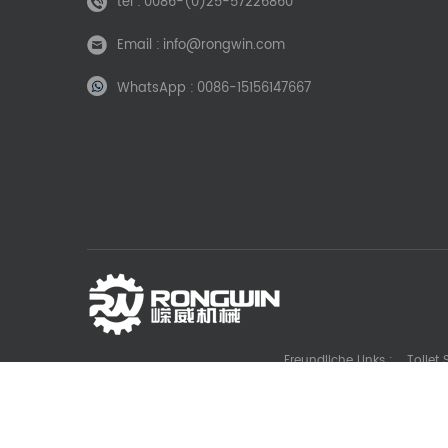
tel :
0086-(0)25-57226860
Email :
info@rongwin.com
WhatsApp :
0086-15156147667
Freundliche Links :
Toilet
Die Casting Machine Manufacturer
Battery La
Gl