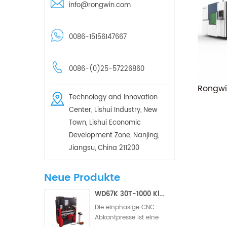
info@rongwin.com
0086-15156147667
0086-(0)25-57226860
Technology and Innovation
Center, Lishui Industry, New
Town, Lishui Economic
Development Zone, Nanjing,
Jiangsu, China 211200
Neue Produkte
WD67K 30T-1000 Kleine hydraulische Torsionsstab-CNC-Abkantpresse (2/3 Achsen)
Die einphasige CNC-
Abkantpresse ist eine