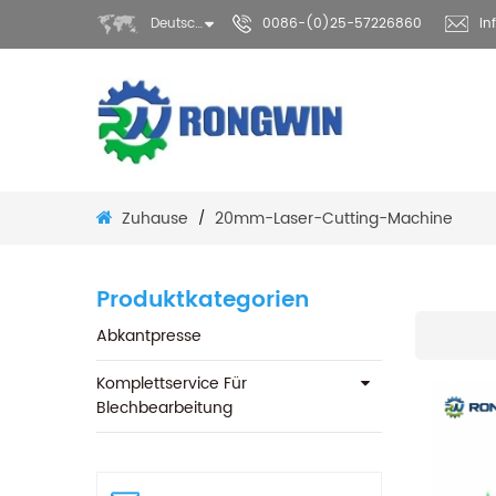
Deutsch
0086-(0)25-57226860
in
Zuhause
20mm-Laser-Cutting-Machine
/
Produktkategorien
Abkantpresse
Komplettservice Für
Blechbearbeitung