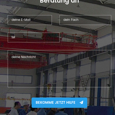
Beratung an
die benötigten Maschinen
und Formen individuell an
und erhalten Sie alles aus
einer Hand. Lösung. Diese
Linie umfasst eine
automatische
Zuführvorrichtung, eine
kundenspezifische
pneumatische Stanzpresse
JH21 und weitere
kundenspezifische
Komponenten. Formen für
verschiedene Werkstücke.
BEKOMME JETZT HILFE