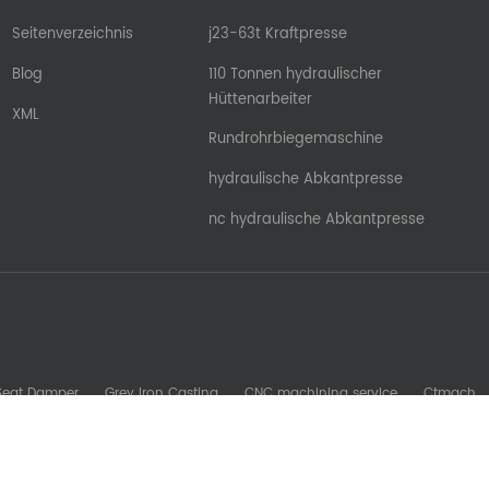
Seitenverzeichnis
j23-63t Kraftpresse
Blog
110 Tonnen hydraulischer
Hüttenarbeiter
XML
Rundrohrbiegemaschine
hydraulische Abkantpresse
nc hydraulische Abkantpresse
 Seat Damper
Grey Iron Casting
CNC machining service
Ctmach
b Machine
Glory Zenith
Sheet Metal Machine
kesomachining
S
oreadytomfg
fdsrollformingmachine
Stamping Mold Components
Urheberrechte © © 2026 Nanjing Ron