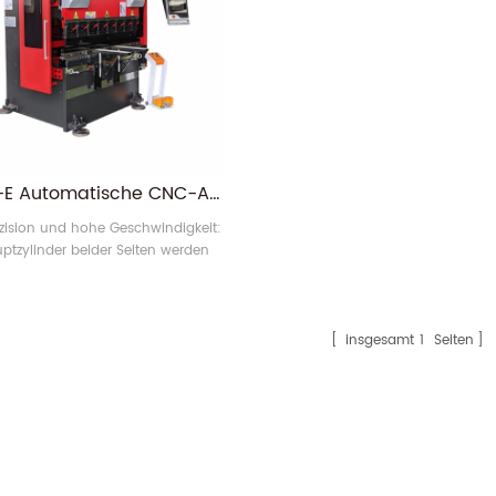
WF67K-E Automatische CNC-Abkantpresse CNC-Werkzeuge für Aluminiumbiegen Hydraulische Abkantpresse
zision und hohe Geschwindigkeit:
ptzylinder beider Seiten werden
hron durch aus Deutschland
te elektrohydraulische Servoventile
e deutsche Gitterlineal-Regelung
. Die Rückmeldung ist präzise und
insgesamt
1
Seiten
chlitten läuft exakt, sodass die
enauigkeit die wiederholgenaue
oniergenauigkeit des Schlitten4