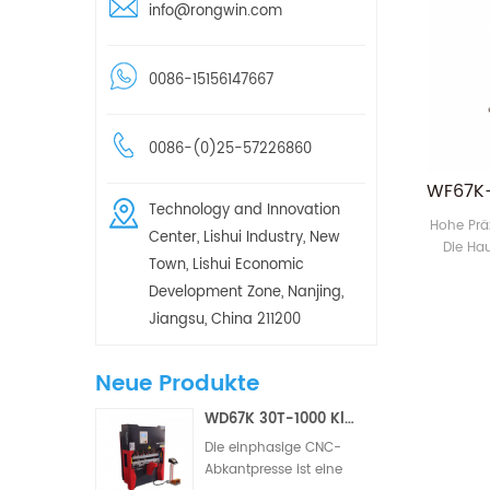
info@rongwin.com
0086-15156147667
0086-(0)25-57226860
Technology and Innovation
Hohe Prä
Center, Lishui Industry, New
Die Hau
Town, Lishui Economic
sync
Development Zone, Nanjing,
importier
und ein
Jiangsu, China 211200
gesteuert
der S
Neue Produkte
Biegeg
Positi
WD67K 30T-1000 Kleine hydraulische Torsionsstab-CNC-Abkantpresse (2/3 Achsen)
Die einphasige CNC-
Abkantpresse ist eine