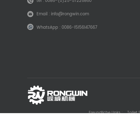
tel :
0086-(0)25-57226860
Email :
info@rongwin.com
WhatsApp :
0086-15156147667
Freundliche Links :
Toilet
Die Casting Machine Manufacturer
Battery La
Gl