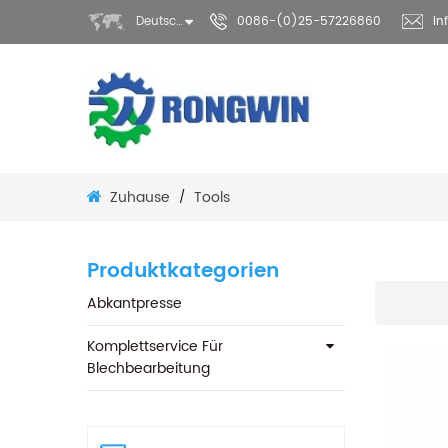
Deutsch
0086-(0)25-57226860
in
Zuhause
Tools
/
Produktkategorien
Abkantpresse
Komplettservice Für
Blechbearbeitung