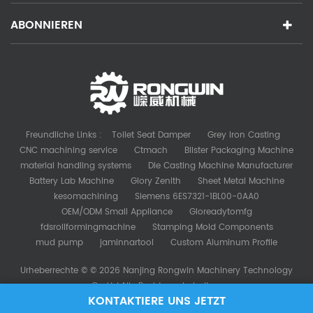
ABONNIEREN
Freundliche Links :
Toilet Seat Damper
Grey Iron Casting
CNC machining service
Ctmach
Blister Packaging Machine
material handling systems
Die Casting Machine Manufacturer
Battery Lab Machine
Glory Zenith
Sheet Metal Machine
kesomachining
Siemens 6ES7321-1BL00-0AA0
OEM/ODM Small Appliance
Gloreadytomfg
fdsrollformingmachine
Stamping Mold Components
mud pump
jaminnartool
Custom Aluminum Profile
Urheberrechte © © 2026 Nanjing Rongwin Machinery Technology
Co.,Ltd.Alle Rechte vorbehalten.
KONTAKTIERE UNS JETZT