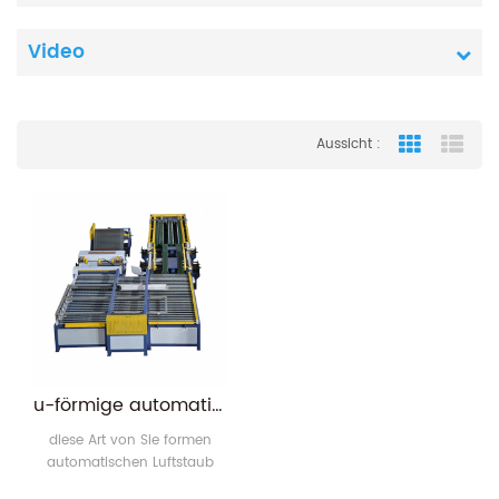
Video
Aussicht :
Grid View
List
u-förmige automatische Luftkanalfertigungsstraße v
diese Art von Sie formen
automatischen Luftstaub
Herstellung Linie v ist