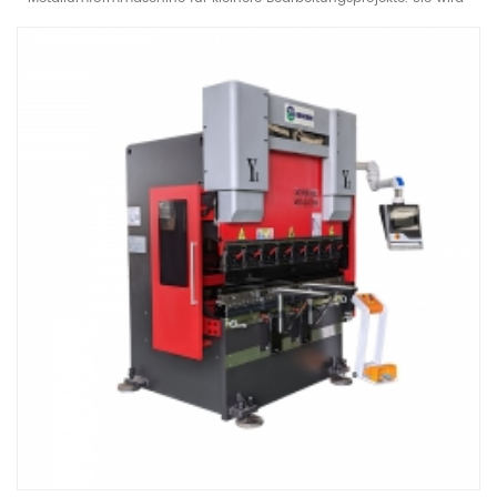
mit einem 220-V-Einphasennetzteil betrieben und verfügt über ein
Industrienetzteil. Sie eignet sich für Heimwerkstätten, kleine
Werkstätten, Ateliers und ähnliche Einsatzorte. Angetrieben von der
CNC-Steuerung ermöglicht sie das präzise Biegen von Blechen. Sie
eignet sich für die Bearbeitung verschiedener Materialien wie
Edelstahl, Aluminiumlegierungen, Kupfer usw. und ist die ideale
Wahl für die Leichtbaufertigung.