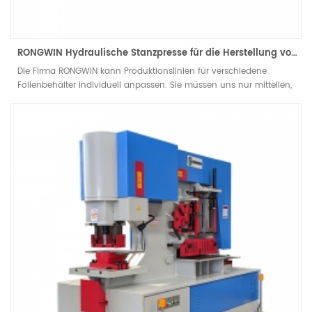
RONGWIN Hydraulische Stanzpresse für die Herstellung von Aluminiumfolienschalen und -behältern – Effiziente Stanzmaschinen
Die Firma RONGWIN kann Produktionslinien für verschiedene
Folienbehälter individuell anpassen. Sie müssen uns nur mitteilen,
Teilen Sie uns die Produktart und die Produktionsgeschwindigkeit
mit, die Sie benötigen, und unsere Ingenieure erstellen Ihnen ein
Angebot. Wir erstellen den für Sie optimalen Plan. Passen Sie die
benötigten Maschinen und Formen individuell an und erhalten Sie
alles aus einer Hand. Lösung. Diese Linie umfasst eine automatische
Zuführvorrichtung, eine kundenspezifische pneumatische
Stanzpresse JH21 und weitere kundenspezifische Komponenten.
Formen für verschiedene Werkstücke.