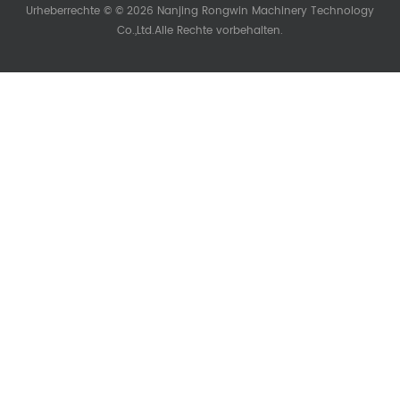
Urheberrechte © © 2026 Nanjing Rongwin Machinery Technology
Co.,Ltd.Alle Rechte vorbehalten.