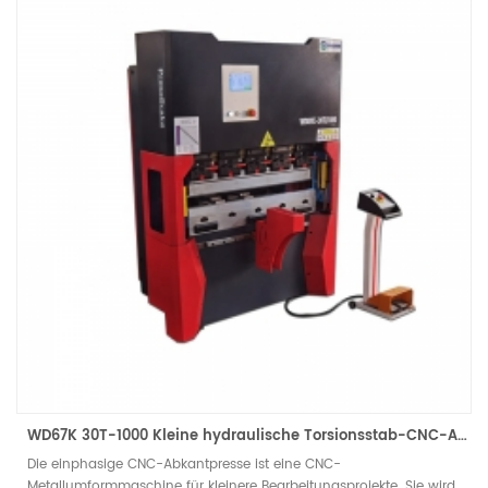
WD67K 30T-1000 Kleine hydraulische Torsionsstab-CNC-Abkantpresse (2/3 Achsen)
Die einphasige CNC-Abkantpresse ist eine CNC-
Metallumformmaschine für kleinere Bearbeitungsprojekte. Sie wird