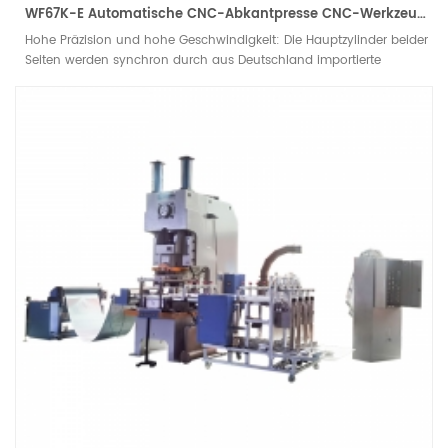
WF67K-E Automatische CNC-Abkantpresse CNC-Werkzeuge für Aluminiumbiegen Hydraulische Abkantpresse
Hohe Präzision und hohe Geschwindigkeit: Die Hauptzylinder beider
Seiten werden synchron durch aus Deutschland importierte
elektrohydraulische Servoventile und eine deutsche Gitterlineal-
Regelung gesteuert. Die Rückmeldung ist präzise und der Schlitten
läuft exakt, sodass die Biegegenauigkeit die wiederholgenaue
Positioniergenauigkeit des Schlittens gewährleistet.