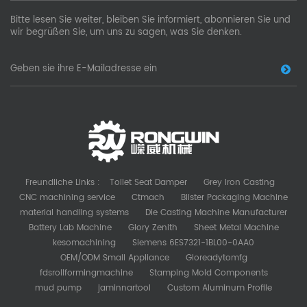
Bitte lesen Sie weiter, bleiben Sie informiert, abonnieren Sie und
wir begrüßen Sie, um uns zu sagen, was Sie denken.
Freundliche Links :
Toilet Seat Damper
Grey Iron Casting
CNC machining service
Ctmach
Blister Packaging Machine
material handling systems
Die Casting Machine Manufacturer
Battery Lab Machine
Glory Zenith
Sheet Metal Machine
kesomachining
Siemens 6ES7321-1BL00-0AA0
OEM/ODM Small Appliance
Gloreadytomfg
fdsrollformingmachine
Stamping Mold Components
mud pump
jaminnartool
Custom Aluminum Profile