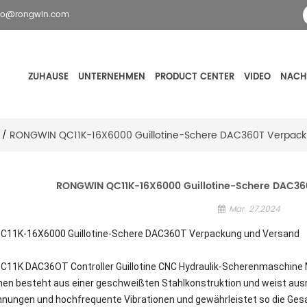
fo@rongwin.com
ZUHAUSE
UNTERNEHMEN
PRODUCT CENTER
VIDEO
NACH
RONGWIN QC11K-16X6000 Guillotine-Schere DAC360T Verpac
/
RONGWIN QC11K-16X6000 Guillotine-Schere DAC3
Mar. 27,2024
11K-16X6000 Guillotine-Schere DAC360T Verpackung und Versand
11K DAC36OT Controller Guillotine CNC Hydraulik-Scherenmaschine
en besteht aus einer geschweißten Stahlkonstruktion und weist ausreic
nnungen und hochfrequente Vibrationen und gewährleistet so die Ges