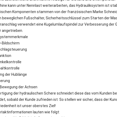
hine kann unter Nennlast weiterarbeiten, das Hydrauliksystem ist stab
ktrischen Komponenten stammen von der französischen Marke Schneid
em beweglichen Fußschalter, Sicherheitsschlüssel zum Starten der Ma
teranschlag verwendet eine Kugelumlaufspindel zur Verbesserung der G
 angetrieben.
Systemmerkmale
D-Bildschirm
schlagsteuerung
unktion
nkelkontrolle
altkontrolle
ng der Hublänge
uerung
 Bewegung der Achsen
ertigung der hydraulischen Schere schneidet diese das vom Kunden be
et, sobald der Kunde zufrieden ist. So stellen wir sicher, dass der K
edenheit ist unser oberstes Ziel!
taktinformationen lauten wie folgt: