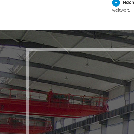
Näch
weltweit.