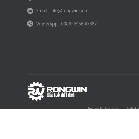
Email :
info@rongwin.com
WhatsApp :
0086-15156147667
Freundliche Links :
Toilet
Die Casting Machine Manufacturer
Battery La
Gl