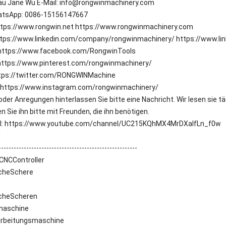
rau Jane Wu E-Mail: info@rongwinmachinery.com
atsApp: 0086-15156147667
ttps://www.rongwin.net https://www.rongwinmachinery.com
https://www.linkedin.com/company/rongwinmachinery/ https://www.l
https://www.facebook.com/RongwinTools
 https://www.pinterest.com/rongwinmachinery/
ttps://twitter.com/RONGWINMachine
 https://www.instagram.com/rongwinmachinery/
oder Anregungen hinterlassen Sie bitte eine Nachricht. Wir lesen sie t
len Sie ihn bitte mit Freunden, die ihn benötigen.
al: https://www.youtube.com/channel/UC215KQhMX4MrDXalfLn_f0w
N
-------------------------------------------------------
NCController
scheSchere
scheScheren
maschine
arbeitungsmaschine