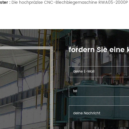
ster :
Die hochpräzise CNC-Blechbiegemaschine RWA05-2000P ist
fordern Sie eine