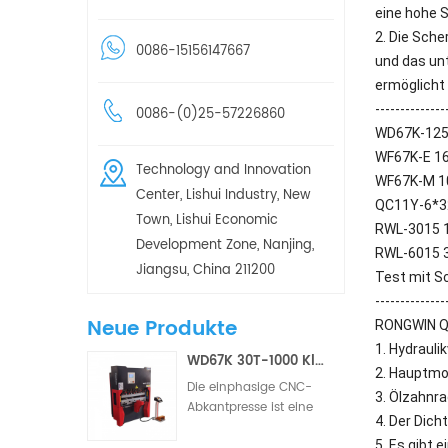
eine hohe S
2. Die Sch
0086-15156147667
und das unt
ermöglicht
--------------
0086-(0)25-57226860
WD67K-125T
WF67K-E 16
Technology and Innovation
WF67K-M 1
Center, Lishui Industry, New
QC11Y-6*32
Town, Lishui Economic
RWL-3015 1
Development Zone, Nanjing,
RWL-6015 3
Jiangsu, China 211200
Test mit S
--------------
Neue Produkte
RONGWIN QC
1. Hydrauli
WD67K 30T-1000 Kleine hydraulische Torsionsstab-CNC-Abkantpresse (2/3 Achsen)
2. Hauptmo
Die einphasige CNC-
3. Ölzahnr
Abkantpresse ist eine
4. Der Dic
CNC-
5. Es gibt 
Metallumformmaschine