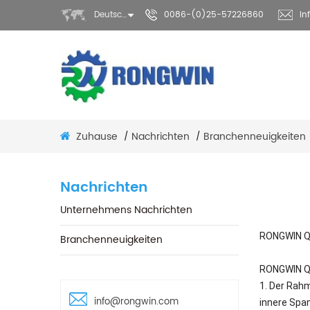
Deutsch
0086-(0)25-57226860
in
Zuhause
Nachrichten
Branchenneuigkeiten
/
/
Nachrichten
Unternehmens Nachrichten
RONGWIN QC
Branchenneuigkeiten
RONGWIN QC
1. Der Rahm
info@rongwin.com
innere Spa