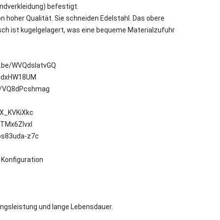
andverkleidung) befestigt.
 hoher Qualität. Sie schneiden Edelstahl. Das obere
isch ist kugelgelagert, was eine bequeme Materialzufuhr
u.be/WVQdsIatvGQ
C1jdxHW18UM
be/VQ8dPcshmag
oX_KVKiXkc
RTMx6ZIvxI
/os83uda-z7c
Konfiguration
ungsleistung und lange Lebensdauer.