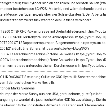
teifigkeit aus; zwei Zylinder sind an den linken und rechten Säulen (W
ermesser bestehen aus 6CrW2Si-Material, sind wärmebehandelt und von
ere Messer verfügen jeweils über vier Schneidkanten. 3. Der Arbeitst
 und Kratzer am Werkstück während des Betriebs verhindert.
------------------------------------------------------------------------------
3200 CT8P CNC-Abkantpresse mit Drehstabfederung: https://yout
0T2500 S630 Elektrohydraulische Abkantpresse: https://youtu.be/
00T3200 CT12 Doppelservopumpen-Biegemaschine: https://youtu.
00 E21s Guillotine-Schere: https://youtu.be/uyHJwgjNVXY
500W Laserschneidmaschine (offene Bauweise): https://youtu.be/t
000W Laserschneidmaschine (offene Bauweise): https://youtu.be/x
charniermatrizes unterschiedlichen Durchmessers: https://youtu.be
-------------------------------------------------------------------------------
11K DAC36OT Steuerung Guillotine CNC Hydraulik-Scherenmaschine 
kventil der deutschen Marke Rexroth.
tor der Marke Siemens.
adpumpe der Marke Sunny aus den USA, geräuscharm, gute Qualität.
htungsring verwendet die japanische Marke NOK für zuverlässige Dicht
eine übersichtliche und intuitive Anzeige für Ölstand und Öltemperatur.