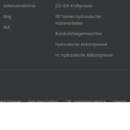
Seitenverzeichnis
j23-63t Kraftpresse
Blog
110 Tonnen hydraulischer
Hüttenarbeiter
XML
Rundrohrbiegemaschine
hydraulische Abkantpresse
nc hydraulische Abkantpresse
 Seat Damper
Grey Iron Casting
CNC machining service
Ctmach
b Machine
Glory Zenith
Sheet Metal Machine
kesomachining
S
oreadytomfg
fdsrollformingmachine
Stamping Mold Components
Urheberrechte © © 2026 Nanjing Ron