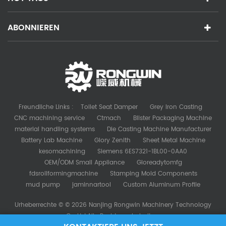
ABONNIEREN
Freundliche Links :
Toilet Seat Damper
Grey Iron Casting
CNC machining service
Ctmach
Blister Packaging Machine
material handling systems
Die Casting Machine Manufacturer
Battery Lab Machine
Glory Zenith
Sheet Metal Machine
kesomachining
Siemens 6ES7321-1BL00-0AA0
OEM/ODM Small Appliance
Gloreadytomfg
fdsrollformingmachine
Stamping Mold Components
mud pump
jaminnartool
Custom Aluminum Profile
Urheberrechte © © 2026 Nanjing Rongwin Machinery Technology
Co.,Ltd.Alle Rechte vorbehalten.