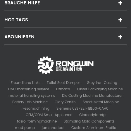
BRAUCHE HILFE
HOT TAGS
ABONNIEREN
Freundliche Links :
Toilet Seat Damper
Grey Iron Casting
CNC machining service
Ctmach
Blister Packaging Machine
material handling systems
Die Casting Machine Manufacturer
Battery Lab Machine
Glory Zenith
Sheet Metal Machine
kesomachining
Siemens 6ES7321-1BL00-0AA0
OEM/ODM Small Appliance
Gloreadytomfg
fdsrollformingmachine
Stamping Mold Components
mud pump
jaminnartool
Custom Aluminum Profile