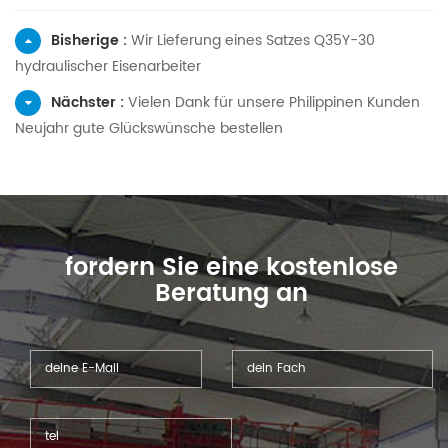
Bisherige :
Wir Lieferung eines Satzes Q35Y-30
hydraulischer Eisenarbeiter
Nächster :
Vielen Dank für unsere Philippinen Kunden
Neujahr gute Glückswünsche bestellen
fordern Sie eine kostenlose
Beratung an