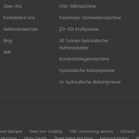
Über Uns
CNC-Rillmaschine
Kontaktiere Uns
Faserlaser-Schneidemaschine
Seitenverzeichnis
j23-63t Kraftpresse
Blog
110 Tonnen hydraulischer
Hüttenarbeiter
XML
Rundrohrbiegemaschine
hydraulische Abkantpresse
nc hydraulische Abkantpresse
 Seat Damper
Grey Iron Casting
CNC machining service
Ctmach
b Machine
Glory Zenith
Sheet Metal Machine
kesomachining
S