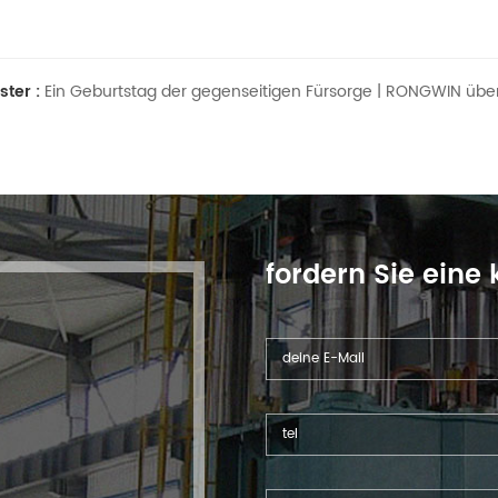
ster :
Ein Geburtstag der gegenseitigen Fürsorge | RONGWIN übe
e
fordern Sie eine