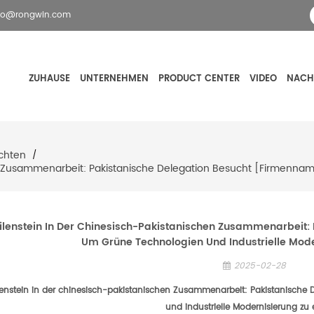
fo@rongwin.com
ZUHAUSE
UNTERNEHMEN
PRODUCT CENTER
VIDEO
NACH
chten
/
n Zusammenarbeit: Pakistanische Delegation Besucht [Firmennam
lenstein In Der Chinesisch-Pakistanischen Zusammenarbeit:
Um Grüne Technologien Und Industrielle Mod
2025-02-28
lenstein in der chinesisch-pakistanischen Zusammenarbeit: Pakistanische
und industrielle Modernisierung zu