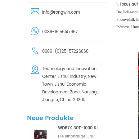
1. Fokus au
info@rongwin.com
Die Delegation
Photovoltaik-E
Industrie, Uni
0086-15156147667
0086-(0)25-57226860
Technology and Innovation
Center, Lishui Industry, New
Town, Lishui Economic
Development Zone, Nanjing,
Jiangsu, China 211200
Neue Produkte
WD67K 30T-1000 Kleine hydraulische Torsionsstab-CNC-Abkantpresse (2/3 Achsen)
Die einphasige CNC-