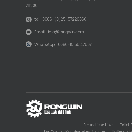
211200
tel :
0086-(0)25-57226860
Email :
info@rongwin.com
WhatsApp :
0086-15156147667
Freundliche Links :
Toilet
Die Casting Machine Manufacturer
Battery La