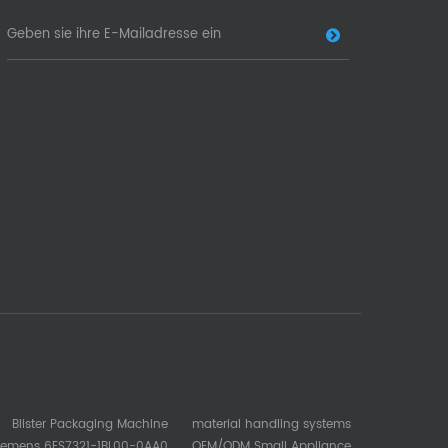
Blister Packaging Machine
material handling systems
iemens 6ES7321-1BL00-0AA0
OEM/ODM Small Appliance