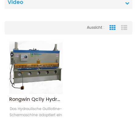
Video
Aussicht :
Grid View
List
Rongwin Qc11y Hydraulik CNC Blechschneidemaschine Preis
Das Hydraulische Guillotine-
Schermaschine adoptiert ein
fortgeschrittenes integriertes
hydraulisches System und
verfügt über eine