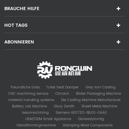
BRAUCHE HILFE
HOT TAGS
ABONNIEREN
Freundliche Links :
Toilet Seat Damper
Grey Iron Casting
CNC machining service
Ctmach
Blister Packaging Machine
material handling systems
Die Casting Machine Manufacturer
Battery Lab Machine
Glory Zenith
Sheet Metal Machine
kesomachining
Siemens 6ES7321-1BL00-0AA0
OEM/ODM Small Appliance
Gloreadytomfg
fdsrollformingmachine
Stamping Mold Components