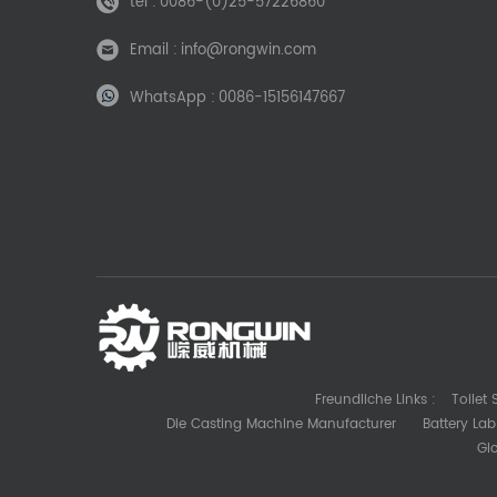
tel :
0086-(0)25-57226860
Email :
info@rongwin.com
WhatsApp :
0086-15156147667
Freundliche Links :
Toilet
Die Casting Machine Manufacturer
Battery La
Gl