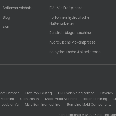
Seitenverzeichnis
j23-63t Kraftpresse
Blog
110 Tonnen hydraulischer
Hüttenarbeiter
XML
Rundrohrbiegemaschine
hydraulische Abkantpresse
nc hydraulische Abkantpresse
 Seat Damper
Grey Iron Casting
CNC machining service
Ctmach
b Machine
Glory Zenith
Sheet Metal Machine
kesomachining
S
oreadytomfg
fdsrollformingmachine
Stamping Mold Components
Urheberrechte © © 2026 Nanjing Ron