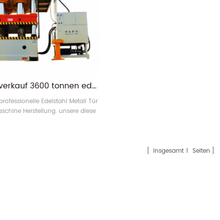
heißer verkauf 3600 tonnen edelstahl metall tür präge maschine herstellung
professionelle Edelstahl Metall Tür
schine Herstellung. unsere diese
 Türrahmen Pressmaschine kann
b von 2 mm Dicke Platte machen.
ägegröße unter 1000 * 2000 mm.
insgesamt
1
Seiten