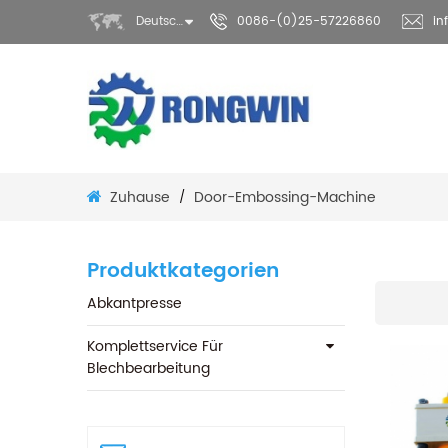
Deutsch
0086-(0)25-57226860
in
Zuhause
Door-Embossing-Machine
/
Produktkategorien
Abkantpresse
Komplettservice Für
Blechbearbeitung