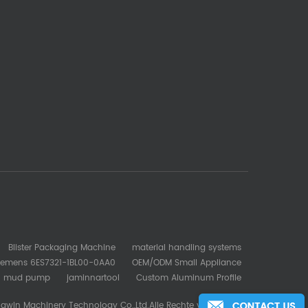
Blister Packaging Machine
material handling systems
iemens 6ES7321-1BL00-0AA0
OEM/ODM Small Appliance
mud pump
jaminnartool
Custom Aluminum Profile
gwin Machinery Technology Co.,Ltd.Alle Rechte vorbehalten.