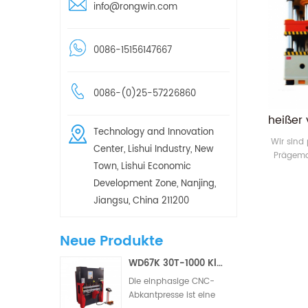
info@rongwin.com
0086-15156147667
0086-(0)25-57226860
Technology and Innovation
Wir sind 
Center, Lishui Industry, New
Prägema
Town, Lishui Economic
Art von
Development Zone, Nanjing,
innerhal
die Pr
Jiangsu, China 211200
Neue Produkte
WD67K 30T-1000 Kleine hydraulische Torsionsstab-CNC-Abkantpresse (2/3 Achsen)
Die einphasige CNC-
Abkantpresse ist eine