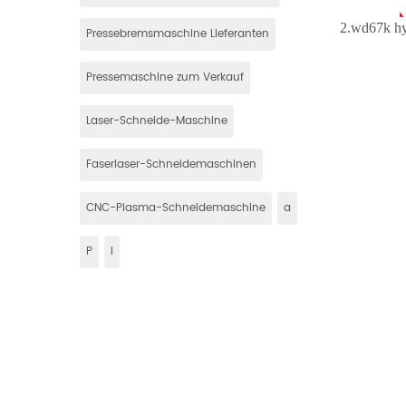
2.
wd67k hy
Pressebremsmaschine Lieferanten
Pressemaschine zum Verkauf
Laser-Schneide-Maschine
Faserlaser-Schneidemaschinen
CNC-Plasma-Schneidemaschine
a
P
l