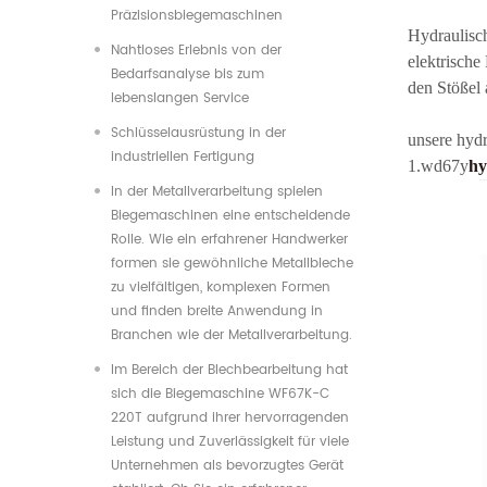
Präzisionsbiegemaschinen
Hydraulisc
Nahtloses Erlebnis von der
elektrisch
Bedarfsanalyse bis zum
den Stößel
lebenslangen Service
Schlüsselausrüstung in der
unsere hyd
industriellen Fertigung
1.
wd67y
hy
In der Metallverarbeitung spielen
Biegemaschinen eine entscheidende
Rolle. Wie ein erfahrener Handwerker
formen sie gewöhnliche Metallbleche
zu vielfältigen, komplexen Formen
und finden breite Anwendung in
Branchen wie der Metallverarbeitung.
Im Bereich der Blechbearbeitung hat
sich die Biegemaschine WF67K-C
220T aufgrund ihrer hervorragenden
Leistung und Zuverlässigkeit für viele
Unternehmen als bevorzugtes Gerät