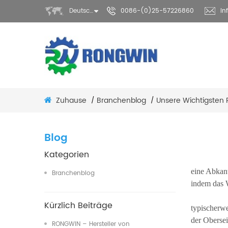
Deutsch
0086-(0)25-57226860
in
Zuhause
Branchenblog
Unsere Wichtigsten 
/
/
Blog
Kategorien
eine Abkan
Branchenblog
indem das 
Kürzlich Beiträge
typischerwe
der Obersei
RONGWIN – Hersteller von