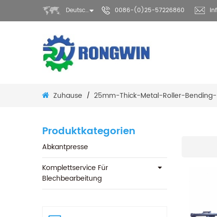
Deutsch
0086-(0)25-57226860
in
Zuhause
25mm-Thick-Metal-Roller-Bending
/
Produktkategorien
Abkantpresse
Komplettservice Für
Blechbearbeitung