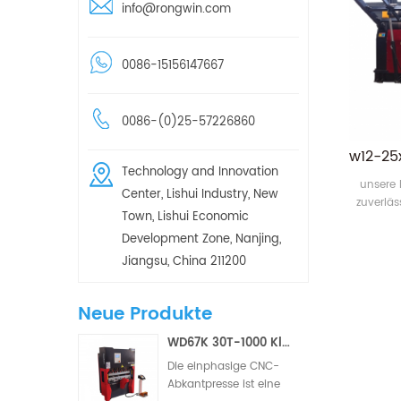
info@rongwin.com
0086-15156147667
0086-(0)25-57226860
Technology and Innovation
unsere 
Center, Lishui Industry, New
zuverläs
Town, Lishui Economic
und zu li
Development Zone, Nanjing,
Walz
verwende
Jiangsu, China 211200
runden F
ein hydr
Neue Produkte
und b
vor
WD67K 30T-1000 Kleine hydraulische Torsionsstab-CNC-Abkantpresse (2/3 Achsen)
Die einphasige CNC-
Abkantpresse ist eine