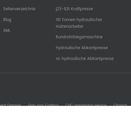
Seitenverzeichnis
j23-63t Kraftpresse
Blog
110 Tonnen hydraulischer
Hüttenarbeiter
XML
Rundrohrbiegemaschine
hydraulische Abkantpresse
nc hydraulische Abkantpresse
 Seat Damper
Grey Iron Casting
CNC machining service
Ctmach
b Machine
Glory Zenith
Sheet Metal Machine
kesomachining
S
oreadytomfg
fdsrollformingmachine
Stamping Mold Components
Urheberrechte © © 2026 Nanjing Ron