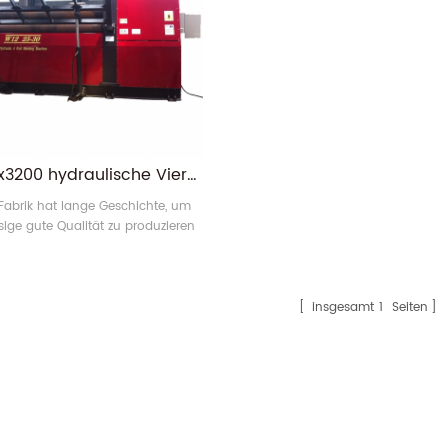
w12-25x3200 hydraulische Vier-Walzen-Platte Biegemaschine
Fabrik hat lange Geschichte, um
sige gute Qualität zu produzieren
efern 4 Rollenwalzmaschine , Diese
maschine wird normalerweise
t, um eine Platte zu einer runden,
orm zu biegen. Diese Maschine ist
insgesamt
1
Seiten
aulische Vierwalzenbiegemaschine
enutzt, um das Ende der Platte
zubiegen, es in runde, Kegel4