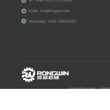
tel :
0086-(0)25-57226860
Email :
info@rongwin.com
WhatsApp :
0086-15156147667
Freundliche Links :
Toilet
Die Casting Machine Manufacturer
Battery La
Gl