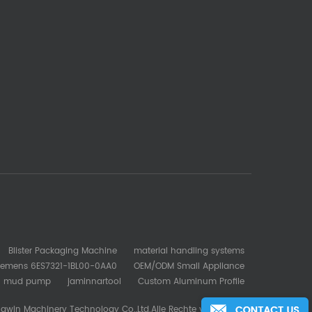
Blister Packaging Machine
material handling systems
iemens 6ES7321-1BL00-0AA0
OEM/ODM Small Appliance
mud pump
jaminnartool
Custom Aluminum Profile
gwin Machinery Technology Co.,Ltd.Alle Rechte vorbehalten.