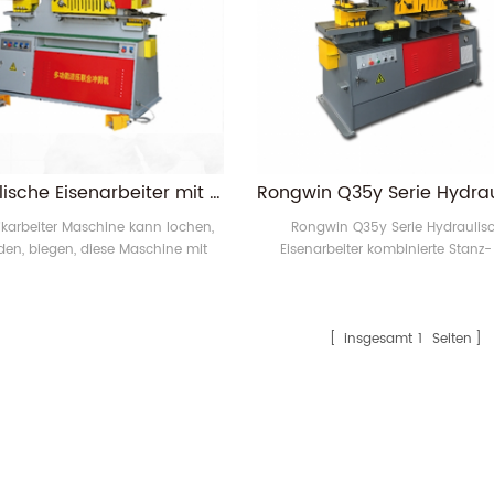
hydraulische Eisenarbeiter mit Stanzen, Ausklinken, Winkelschneiden, Biegen
ikarbeiter Maschine kann lochen,
Rongwin Q35y Serie Hydraulis
den, biegen, diese Maschine mit
Eisenarbeiter kombinierte Stanz
Multi-Funktion.
Schermaschine Hat mehrfach Funk
wie Stanzen, Biegen, Scheren, Kerb
insgesamt
1
Seiten