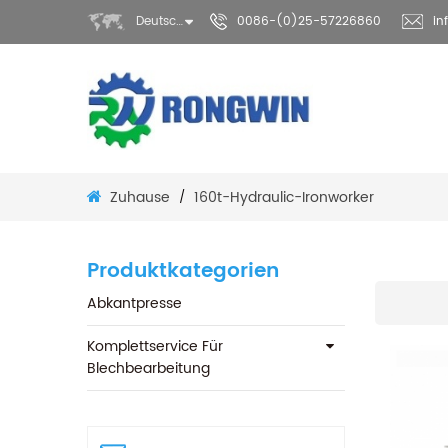
Deutsch
0086-(0)25-57226860
in
Zuhause
160t-Hydraulic-Ironworker
/
Produktkategorien
Abkantpresse
Komplettservice Für
Blechbearbeitung