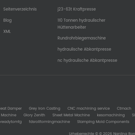
Seitenverzeichnis
j23-63t Kraftpresse
Blog
110 Tonnen hydraulischer
Hüttenarbeiter
XML
Rundrohrbiegemaschine
hydraulische Abkantpresse
nc hydraulische Abkantpresse
 Seat Damper
Grey Iron Casting
CNC machining service
Ctmach
b Machine
Glory Zenith
Sheet Metal Machine
kesomachining
S
oreadytomfg
fdsrollformingmachine
Stamping Mold Components
Urheberrechte © © 2026 Nanjing Ron