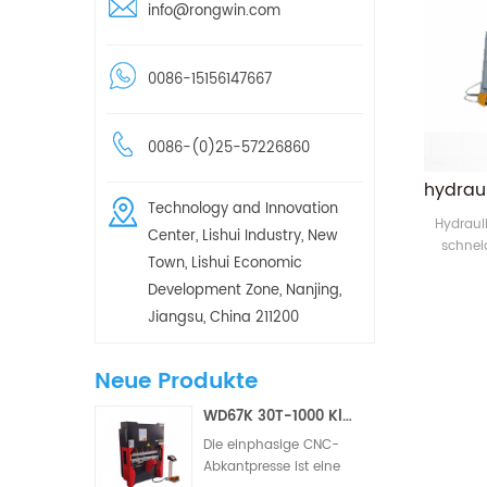
info@rongwin.com
0086-15156147667
0086-(0)25-57226860
Technology and Innovation
Hydraul
Center, Lishui Industry, New
schnei
Town, Lishui Economic
Development Zone, Nanjing,
Jiangsu, China 211200
Neue Produkte
WD67K 30T-1000 Kleine hydraulische Torsionsstab-CNC-Abkantpresse (2/3 Achsen)
Die einphasige CNC-
Abkantpresse ist eine