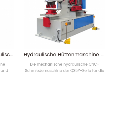
Rongwin Q35y Serie Hydraulische Eisenarbeiter kombinierte Stanz- und Schermaschine zum Verkauf
Hydraulische Hüttenmaschine der Serie Q35Y
che
Die mechanische hydraulische CNC-
- und
Schmiedemaschine der Q35Y-Serie für die
tionen.
Metallbearbeitung wurde mit modernster
en usw.
Technologie entwickelt und bietet die
Vorteile einer einfachen Bedienung, eines
geringen Verbrauchs und geringer
Wartungskosten.