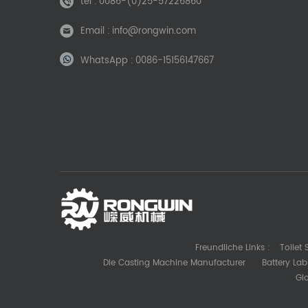
tel :
0086-(0)25-57226860
Email :
info@rongwin.com
WhatsApp :
0086-15156147667
Freundliche Links :
Toilet
Die Casting Machine Manufacturer
Battery La
Gl