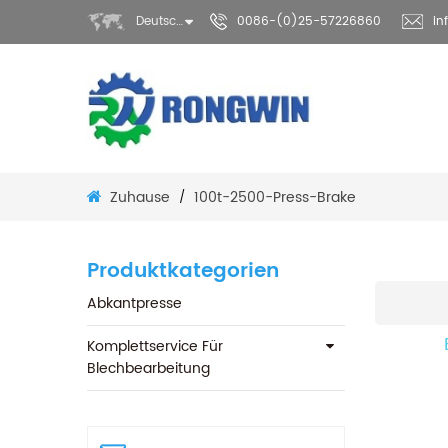
Deutsch
0086-(0)25-57226860
in
Zuhause
100t-2500-Press-Brake
/
Produktkategorien
Abkantpresse
Komplettservice Für
Blechbearbeitung