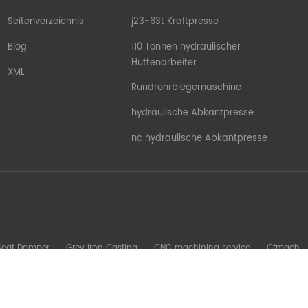
Seitenverzeichnis
j23-63t Kraftpresse
Blog
110 Tonnen hydraulischer
Hüttenarbeiter
XML
Rundrohrbiegemaschine
hydraulische Abkantpresse
nc hydraulische Abkantpresse
 Seat Damper
Grey Iron Casting
CNC machining service
Ctmach
b Machine
Glory Zenith
Sheet Metal Machine
kesomachining
S
oreadytomfg
fdsrollformingmachine
Stamping Mold Components
Urheberrechte © © 2026 Nanjing Ron