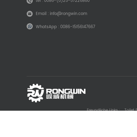
tel :
0086-(0)25-57226860
Email :
info@rongwin.com
WhatsApp :
0086-15156147667
Freundliche Links :
Toilet
Die Casting Machine Manufacturer
Battery La
Gl