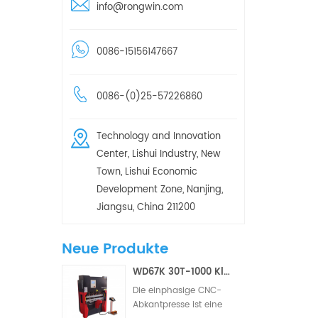
info@rongwin.com
0086-15156147667
0086-(0)25-57226860
Technology and Innovation
Center, Lishui Industry, New
Town, Lishui Economic
Development Zone, Nanjing,
Jiangsu, China 211200
Neue Produkte
WD67K 30T-1000 Kleine hydraulische Torsionsstab-CNC-Abkantpresse (2/3 Achsen)
Die einphasige CNC-
Abkantpresse ist eine